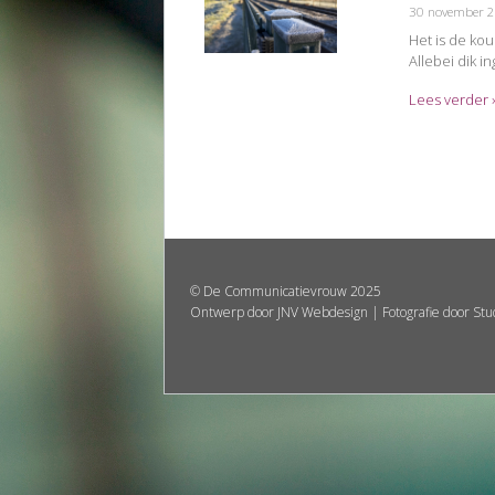
30 november 
Het is de ko
Allebei dik i
Lees verder 
©
De Communicatievrouw
2025
Ontwerp door
JNV Webdesign
| Fotografie door
Stu