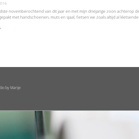
2016
udste novemberochtend van dit jaar en met mijn driejarige zoon achterop de
ngepakt met handschoenen, muts en sjaal, fietsen we zoals altijd al kletsend
»
dio by Marije